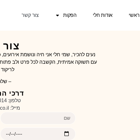
ראשי
אודות חלי
הפקות
צור קשר
צור 
נעים להכיר, שמי חלי אני חיה ונושמת אירועים
עם תשוקה אמיתית, הקשבה לכל פרט ולב פתוח, א
לריקוד 
– שלכ
דרכי ה
טלפון: 050-9191014
מייל: info@heli.co.il